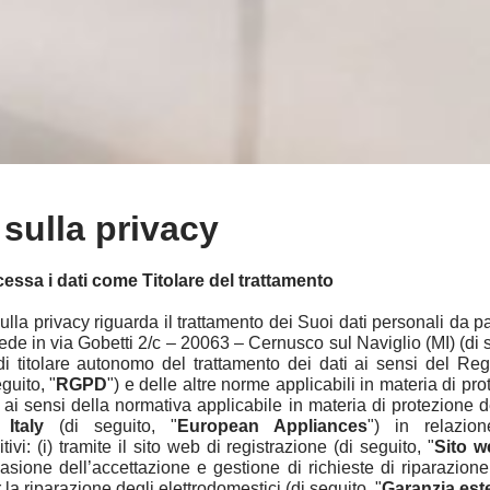
 sulla privacy
essa i dati come Titolare del trattamento
ulla privacy riguarda il trattamento dei Suoi dati personali da p
 sede in via Gobetti 2/c – 20063 – Cernusco sul Naviglio (MI) (di 
di titolare autonomo del trattamento dei dati ai sensi del R
guito, "
RGPD
") e delle altre norme applicabili in materia di pro
à, ai sensi della normativa applicabile in materia di protezione 
 Italy
(di seguito, "
European Appliances
") in relazion
ivi: (i) tramite il sito web di registrazione (di seguito, "
Sito
w
sione dell’accettazione e gestione di richieste di riparazione
 la riparazione degli elettrodomestici (di seguito, "
Garanzia est