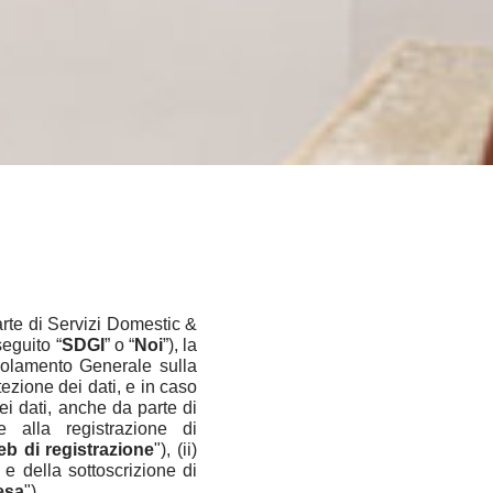
arte di Servizi Domestic &
seguito “
SDGI
” o “
Noi
”), la
egolamento Generale sulla
tezione dei dati, e in caso
dei dati, anche da parte di
e alla registrazione di
eb di registrazione
"), (ii)
 e della sottoscrizione di
esa
").