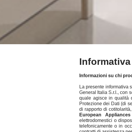
Informativa
Informazioni su chi proc
La presente informativa s
General Italia S.r.l., con
quale agisce in qualità 
Protezione dei Dati (di se
di rapporto di cotitolarit
European Appliances
elettrodomestici o disposit
telefonicamente o in occa
contratti di assistenza per