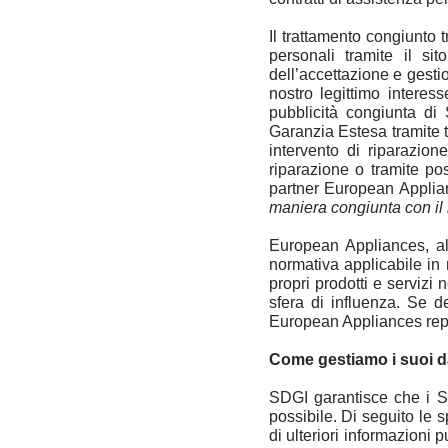
Il trattamento congiunto 
personali tramite il si
dell’accettazione e gesti
nostro legittimo interes
pubblicità congiunta di
Garanzia Estesa tramite 
intervento di riparazio
riparazione o tramite po
partner European Applian
maniera congiunta con il
European Appliances, al
normativa applicabile in m
propri prodotti e servizi
sfera di influenza. Se de
European Appliances reper
Come gestiamo i suoi d
SDGI garantisce che i Suoi
possibile. Di seguito le 
di ulteriori informazioni p