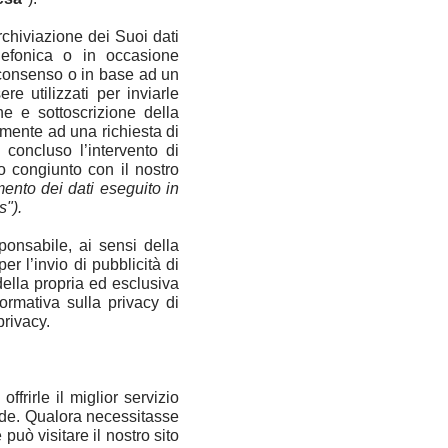
rchiviazione dei Suoi dati
elefonica o in occasione
 consenso o in base ad un
e utilizzati per inviarle
e e sottoscrizione della
mente ad una richiesta di
concluso l’intervento di
o congiunto con il nostro
mento dei dati eseguito in
s").
onsabile, ai sensi della
er l’invio di pubblicità di
della propria ed esclusiva
formativa sulla privacy di
privacy.
ffrirle il miglior servizio
gode. Qualora necessitasse
 può visitare il nostro sito