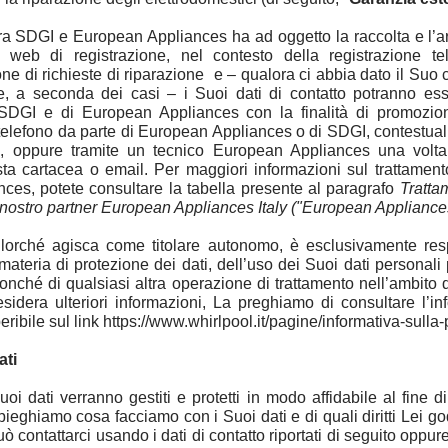
tra SDGI e European Appliances ha ad oggetto la raccolta e l’a
to web di registrazione, nel contesto della registrazione t
one di richieste di riparazione
e – qualora ci abbia dato il Suo
se, a seconda dei casi – i Suoi dati di contatto potranno esser
 SDGI e di European Appliances con la finalità di promozion
telefono da parte di European Appliances o di SDGI, contestual
ne, oppure tramite un tecnico European Appliances una volta 
sta cartacea o email. Per maggiori informazioni sul trattament
ces, potete consultare la tabella presente al paragrafo
Tratta
 nostro partner European Appliances Italy ("European Appliance
lorché agisca come titolare autonomo, è esclusivamente resp
ateria di protezione dei dati, dell’uso dei Suoi dati personali p
 nonché di qualsiasi altra operazione di trattamento nell’ambito 
sidera ulteriori informazioni, La preghiamo di consultare l’in
ibile sul link https://www.whirlpool.it/pagine/informativa-sulla-
ati
 dati verranno gestiti e protetti in modo affidabile al fine di o
spieghiamo cosa facciamo con i Suoi dati e di quali diritti Lei 
uò contattarci usando i dati di contatto riportati di seguito oppure